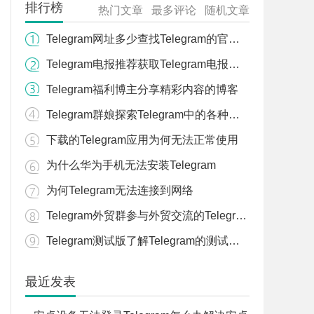
排行榜
热门文章
最多评论
随机文章
Telegram网址多少查找Telegram的官方网址和地址
Telegram电报推荐获取Telegram电报的推荐和资源
Telegram福利博主分享精彩内容的博客
Telegram群娘探索Telegram中的各种群组和社交圈
下载的Telegram应用为何无法正常使用
为什么华为手机无法安装Telegram
为何Telegram无法连接到网络
Telegram外贸群参与外贸交流的Telegram群组
Telegram测试版了解Telegram的测试版本和功能
Telegram外贸群参与外贸交流的Telegram群组
最近发表
Telegram测试版了解Telegram的测试版本和功能