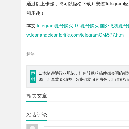
通过以上步骤，您可以轻松下载并安装Telegram应用
和乐趣！
本文
telegram账号购买,TG账号购买,国外飞机
w.leanandcleanforlife.com/telegramGM/577.html
标签:
声
1.本站遵循行业规范，任何转载的稿件都会明确标
明
源，不尊重原创的行为我们将追究责任；3.作者投
相关文章
发表评论