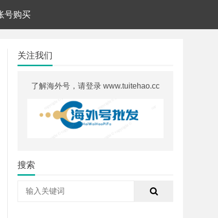
账号购买
关注我们
了解海外号，请登录 www.tuitehao.cc
搜索