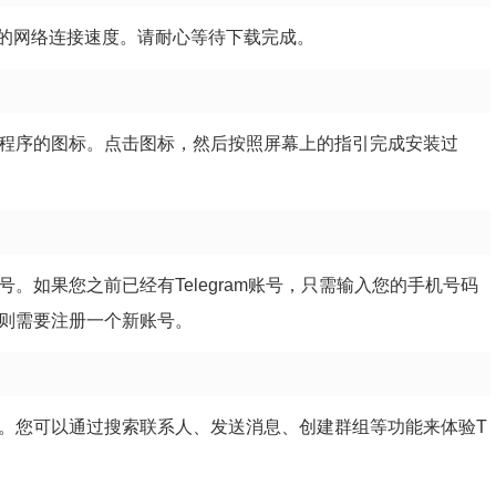
的网络连接速度。请耐心等待下载完成。
应用程序的图标。点击图标，然后按照屏幕上的指引完成安装过
账号。如果您之前已经有Telegram账号，只需输入您的手机号码
m，则需要注册一个新账号。
m了。您可以通过搜索联系人、发送消息、创建群组等功能来体验T