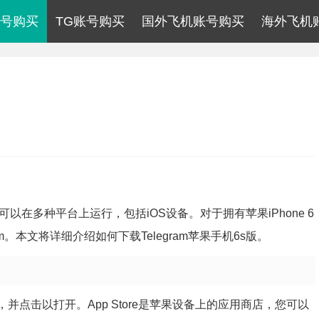
m账号购买
TG账号购买
国外飞机账号购买
海外飞机
可以在多种平台上运行，包括iOS设备。对于拥有苹果iPhone 6
m。本文将详细介绍如何下载Telegram苹果手机6s版。
用程序，并点击以打开。App Store是苹果设备上的应用商店，您可以